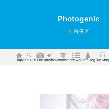
Photogenic
仙台泉店
Top
About Us
Plan
Interior
Coordinate
News
Staff Blog
Our Stor