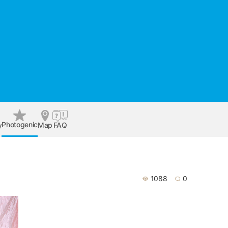
Photogenic
y
Map
FAQ
1088
0