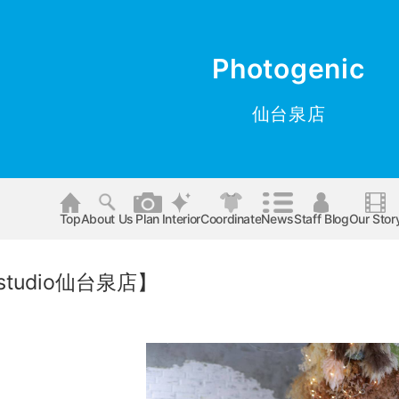
Photogenic
仙台泉店
Top
About Us
Plan
Interior
Coordinate
News
Staff Blog
Our Stor
studio仙台泉店】