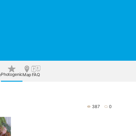
Photogenic
y
Map
FAQ
387
0