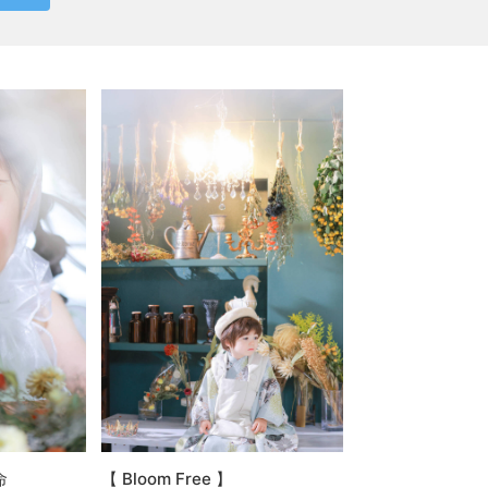
命
【 Bloom Free 】