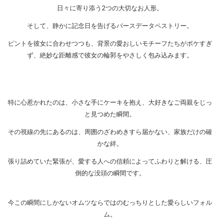
日々に寄り添う2つの大切なお人形。
そして、静かに記念日を告げるバースデータペストリー。
ピントを彼女に合わせつつも、背景の愛おしいモチーフたちがボケすぎ
ず、絶妙な距離感で彼女の輪郭をやさしく包み込みます。
特に心惹かれたのは、小さな手にケーキを抱え、大好きなご両親をじっ
と見つめた瞬間。
その視線の先にあるのは、周囲のざわめきすら届かない、家族だけの確
かな絆。
張り詰めていた緊張が、愛する人への信頼によってふわりと解ける、圧
倒的な没頭の瞬間です。
今この瞬間にしかないオムツならではのむっちりとした愛らしいフォル
ム。