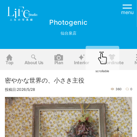
menu
Photogenic
仙台泉店
Top
About Us
Plan
Interior
Coordinate
scrollable
密やかな世界の、小さき主役
投稿日:2026/5/28
360
0