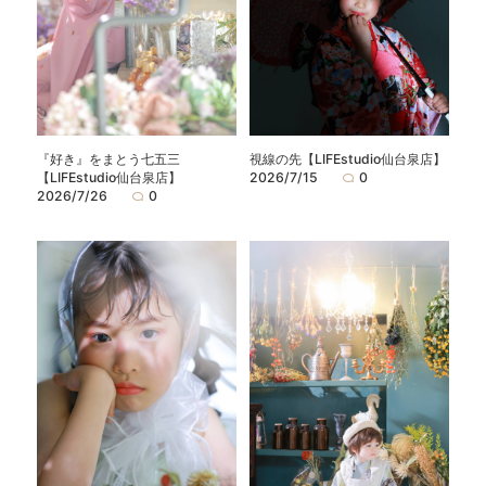
『好き』をまとう七五三
視線の先【LIFEstudio仙台泉店】
【LIFEstudio仙台泉店】
2026/7/15
0
2026/7/26
0