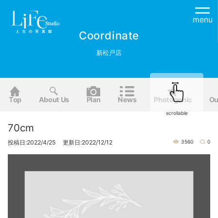
menu
Coordinate
新松戸店
Top
About Us
Plan
News
Photogenic
Ou
scrollable
70cm
投稿日:2022/4/25 更新日:2022/12/12
3560
0