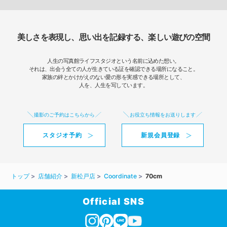
美しさを表現し、思い出を記録する、楽しい遊びの空間
人生の写真館ライフスタジオという名前に込めた想い。
それは、出会う全ての人が生きている証を確認できる場所になること。
家族の絆とかけがえのない愛の形を実感できる場所として、
人を、人生を写しています。
撮影のご予約はこちらから
お役立ち情報をお送りします
スタジオ予約
新規会員登録
トップ
店舗紹介
新松戸店
Coordinate
70cm
Official SNS