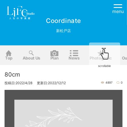
menu
Coordinate
新松戸店
Top
About Us
Plan
News
Photogenic
Ou
scrollable
80cm
投稿日:2022/4/28 更新日:2022/12/12
4897
0