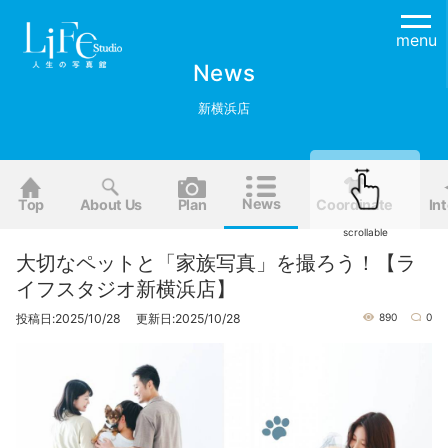
menu
News
新横浜店
News
Top
About Us
Plan
Coordinate
Int
scrollable
大切なペットと「家族写真」を撮ろう！【ラ
イフスタジオ新横浜店】
投稿日:2025/10/28 更新日:2025/10/28
890
0