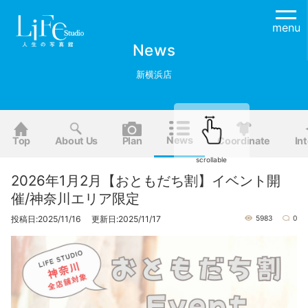
menu
News
新横浜店
News
Top
About Us
Plan
Coordinate
Int
scrollable
2026年1月2月【おともだち割】イベント開
催/神奈川エリア限定
投稿日:2025/11/16 更新日:2025/11/17
5983
0