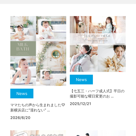
News
【七五三・ハーフ成人式】平日の
News
撮影可能な曜日変更のお ...
2025/12/21
ママたちの声から生まれました♡
新横浜店に“濡れない” ...
2026/6/20