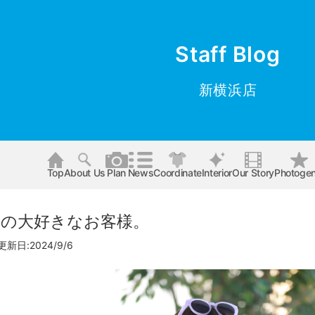
Staff Blog
新横浜店
Top
About Us
Plan
News
Coordinate
Interior
Our Story
Photogen
ての大好きなお客様。
更新日:2024/9/6