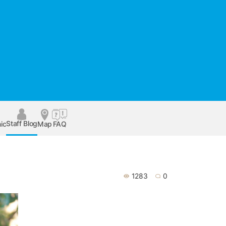
Staff Blog
ic
Map
FAQ
1283
0