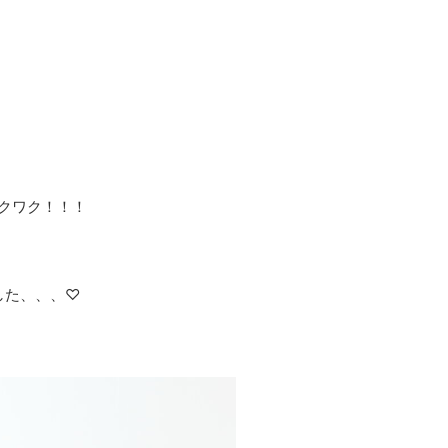
クワク！！！
した、、、♡