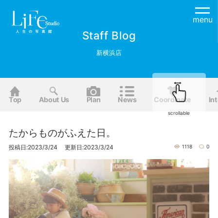
menu
Staff Blog
新横浜店
Top
About Us
Plan
News
Coordinate
Int
scrollable
たからものがふえた日。
投稿日:2023/3/24 更新日:2023/3/24
1118
0