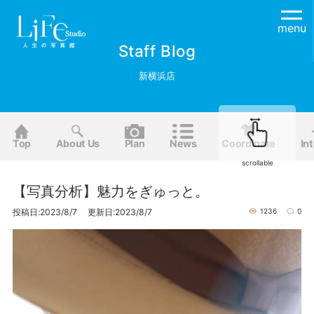
menu
Staff Blog
新横浜店
Top
About Us
Plan
News
Coordinate
Int
scrollable
【写真分析】魅力をぎゅっと。
投稿日:2023/8/7 更新日:2023/8/7
1236
0