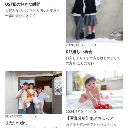
02/私の好きな瞬間
大好きなパパママと大切なお友達と
一緒に遊びにきてく
2026/4/13
0
01/嬉しい再会
お久しぶりですの方もはじめまして
の方も こんにちわ
2024/6/10
0
2024/7/22
12
【写真分析】あとちょっと
またいつか。
カメラを持たせてもらうようにな