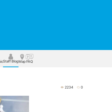
Staff Blog
ic
Map
FAQ
2234
0