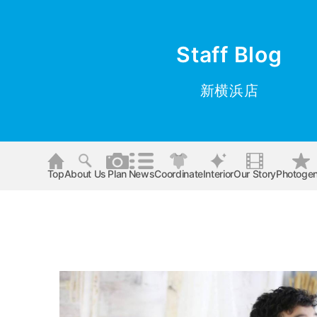
Staff Blog
新横浜店
Top
About Us
Plan
News
Coordinate
Interior
Our Story
Photogen