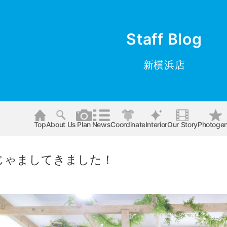
Staff Blog
新横浜店
Top
About Us
Plan
News
Coordinate
Interior
Our Story
Photogen
じゃましてきました！