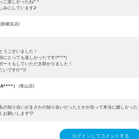
こ楽しかったね^ ^
しみにしています♪
(
新横浜店
)
とうございました！
にとっても楽しかったです(*^^*)
ポートもしていただき助かりました！
です!(^^)!
BA****）
(
青山店
)
私の知り合いがまさかの知り合いだったとかが合って本当に嬉しかった
くお願いします♡
ログインしてコメントする