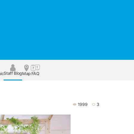
Staff Blog
ic
Map
FAQ
1999
3