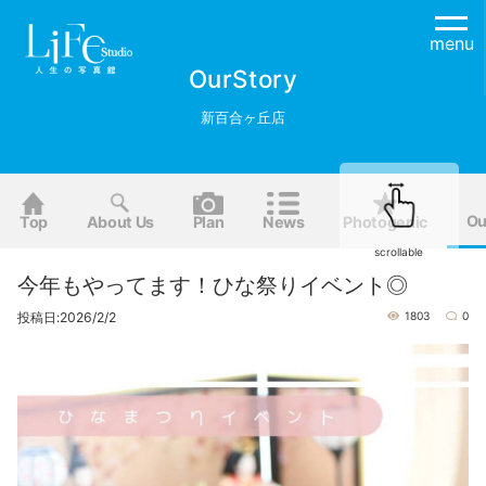
menu
OurStory
新百合ヶ丘店
Ou
Top
About Us
Plan
News
Photogenic
scrollable
今年もやってます！ひな祭りイベント◎
投稿日:2026/2/2
1803
0