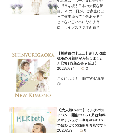
七五三は、お子さまの健やか
な成長を祝う日本の大切な節
目。 その一日が、ご家族にと
って何年経っても色あせるこ
とのない思い出になるよう
に、ライフスタジオ新百合
【川崎市◎七五三】新しい3歳
様用のお着物が入荷しました
♪【753◎新百合ヶ丘店】
2026/7/31
0
こんにちは！ 川崎市の写真館
◎
《 大人気Event 》ミルクバス
イベント開催中！5.6月は無料
スマッシュケーキもstart！2
つ合わせての撮影も可能です♪
2026/5/9
0