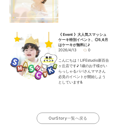
《 Event 》大人気スマッシュ
ケーキ特別イベント、◎5,6月
はケーキが無料に♪
2026/4/13
0
こんにちは！LIFEstudio新百合
ヶ丘店です♪ 1歳のお子様がい
らっしゃるパパさんママさん
必見のイベントが開始しよう
としています&
OurStory一覧へ戻る