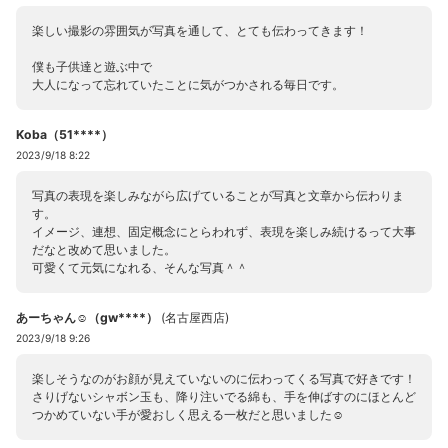
楽しい撮影の雰囲気が写真を通して、とても伝わってきます！
僕も子供達と遊ぶ中で
大人になって忘れていたことに気がつかされる毎日です。
Koba（51****）
2023/9/18 8:22
写真の表現を楽しみながら広げていることが写真と文章から伝わりま
す。
イメージ、連想、固定概念にとらわれず、表現を楽しみ続けるって大事
だなと改めて思いました。
可愛くて元気になれる、そんな写真＾＾
あーちゃん☺︎（gw****）
(
名古屋西店
)
2023/9/18 9:26
楽しそうなのがお顔が見えていないのに伝わってくる写真で好きです！
さりげないシャボン玉も、降り注いでる綿も、手を伸ばすのにほとんど
つかめていない手が愛おしく思える一枚だと思いました☺