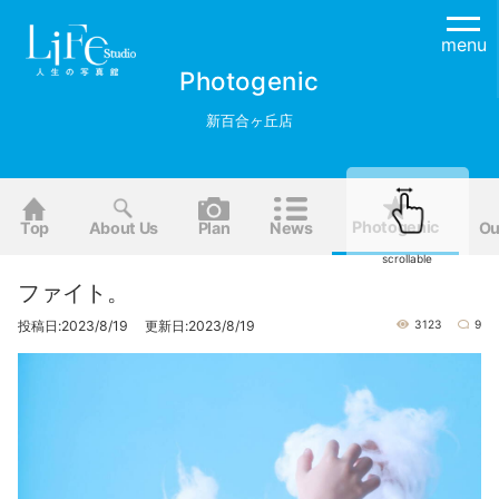
menu
Photogenic
新百合ヶ丘店
Photogenic
Top
About Us
Plan
News
Ou
scrollable
ファイト。
投稿日:2023/8/19 更新日:2023/8/19
3123
9