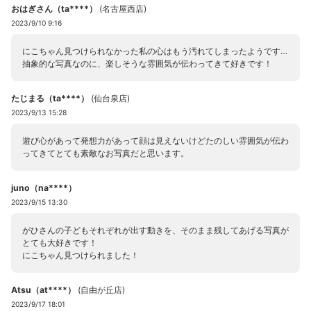
おはぎさん（ta****）
(
名古屋西店
)
2023/9/10 9:16
にこちゃん見つけられなかった私の心はもう汚れてしまったようです…
抽象的な写真なのに、楽しそうな雰囲気が伝わってきて好きです！
たじまる（ta****）
(
仙台泉店
)
2023/9/13 15:28
遊び心があって発想力があって顔は見えないけどたのしい雰囲気が伝わ
ってきてとても素敵なお写真だと思います。
juno（na****）
2023/9/15 13:30
がひさんの子どもそれぞれが出す動きを、そのまま残してあげる写真が
とても大好きです！
にこちゃん見つけられました！
Atsu（at****）
(
自由が丘店
)
2023/9/17 18:01