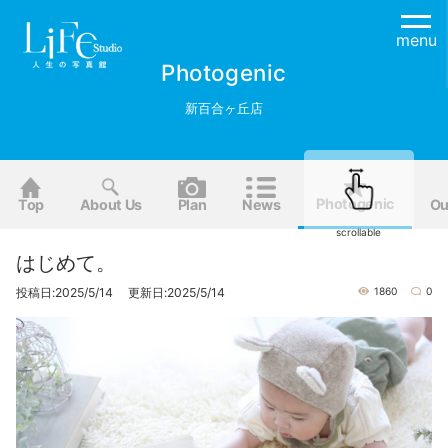
menu
Photogenic
新百合ヶ丘店
Photogenic
Top
About Us
Plan
News
Ou
scrollable
はじめて。
投稿日:2025/5/14 更新日:2025/5/14
1860
0