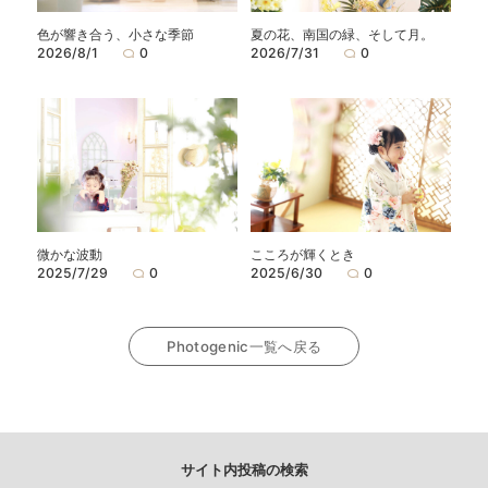
色が響き合う、小さな季節
夏の花、南国の緑、そして月。
2026/8/1
0
2026/7/31
0
微かな波動
こころが輝くとき
2025/7/29
0
2025/6/30
0
Photogenic一覧へ戻る
サイト内投稿の検索