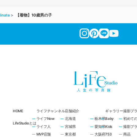
inate
【着物】10歳男の子
HOME
ライフチャンネル
店舗紹介
ギャラリー
撮影プ
ライフNow
北海道
栃木県
Baby
初めて
LifeStudioとは
ライフ人
宮城県
愛知県
Kids
撮影プ
MVP店舗
東京都
大阪府
753
商品