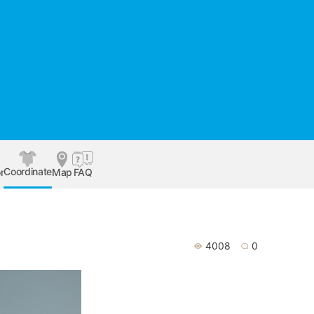
Coordinate
r
Map
FAQ
4008
0