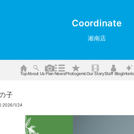
Coordinate
湘南店
Top
About Us
Plan
News
Photogenic
Our Story
Staff Blog
Interio
男の子
2026/1/24