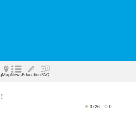
og
Map
News
Education
FAQ
！
3726
0