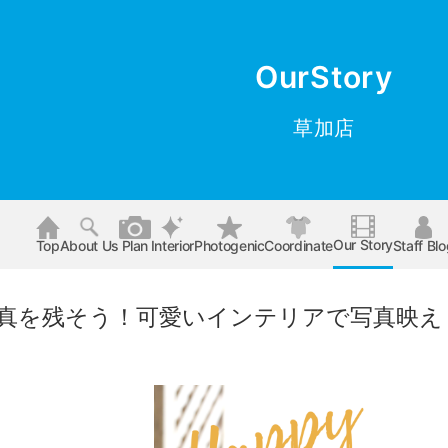
OurStory
草加店
Our Story
Top
About Us
Plan
Interior
Photogenic
Coordinate
Staff Bl
真を残そう！可愛いインテリアで写真映え