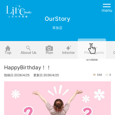
menu
OurStory
草加店
Top
About Us
Plan
Interior
Photogenic
scrollable
HappyBirthday！！
投稿日:2026/4/25 更新日:2026/4/25
536
0