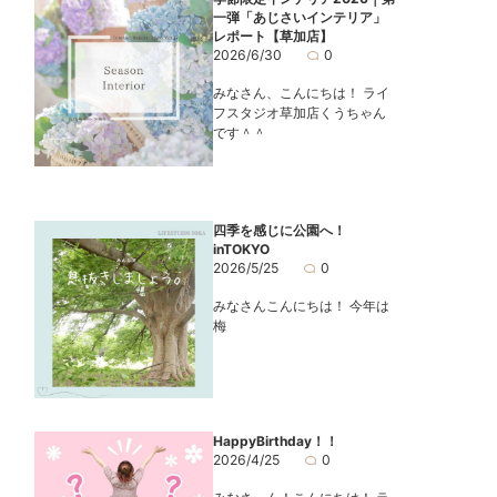
一弾「あじさいインテリア」
レポート【草加店】
2026/6/30
0
みなさん、こんにちは！ ライ
フスタジオ草加店くうちゃん
です＾＾
四季を感じに公園へ！
inTOKYO
2026/5/25
0
みなさんこんにちは！ 今年は
梅
HappyBirthday！！
2026/4/25
0