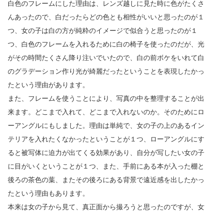
白色のフレームにした理由は、レンズ越しに見た時に色がたくさ
んあったので、白だったらどの色とも相性がいいと思ったのが１
つ、女の子は白の方が純粋のイメージで似合うと思ったのが１
つ、白色のフレームを入れるために白の椅子を使ったのだが、光
がその時間たくさん降り注いでいたので、白の前ボケをいれて白
のグラデーション作り光が綺麗だったということを表現したかっ
たという理由があります。
また、フレームを使うことにより、写真の中を整理することが出
来ます。どこまで入れて、どこまで入れないのか。そのためにロ
ーアングルにもしました。理由は単純で、女の子の上のあるイン
テリアを入れたくなかったということが１つ、ローアングルにす
ると被写体に迫力が出てくる効果があり、自分が写したい女の子
に目がいくということが１つ、また、手前にある本が入った棚と
後ろの茶色の葉、またその後ろにある背景で遠近感を出したかっ
たという理由もあります。
本来は女の子から見て、真正面から撮ろうと思ったのですが、女