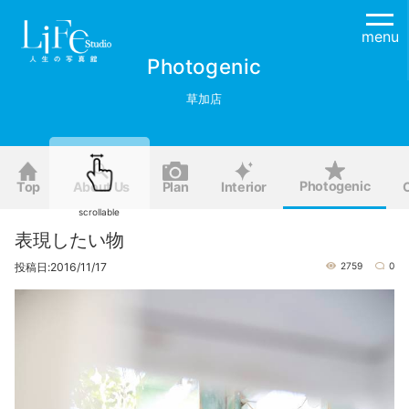
menu
Photogenic
草加店
Photogenic
Top
About Us
Plan
Interior
scrollable
表現したい物
投稿日:2016/11/17
2759
0