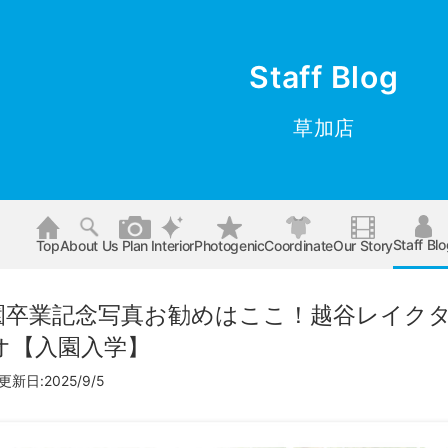
Staff Blog
草加店
Staff Bl
Top
About Us
Plan
Interior
Photogenic
Coordinate
Our Story
園卒業記念写真お勧めはここ！越谷レイク
オ【入園入学】
更新日:2025/9/5