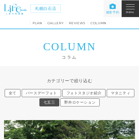
札幌白石店
撮影予約
menu
PLAN
GALLERY
REVIEWS
COLUMN
COLUMN
コラム
カテゴリーで絞り込む
全て
バースデーフォト
フォトスタジオ紹介
マタニティ
七五三
野外ロケーション