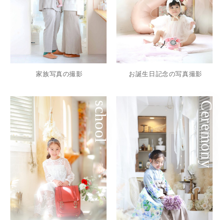
家族写真の撮影
お誕生日記念の写真撮影
school
Ceremony