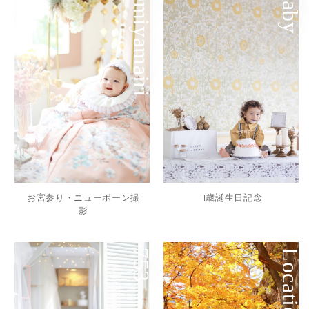
Omiyamairi
Baby
お宮参り・ニューボーン撮
1歳誕生日記念
影
753
Location