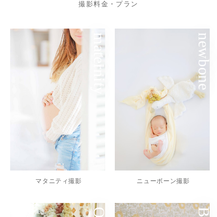
撮影料金・プラン
maternity
newbone
マタニティ撮影
ニューボーン撮影