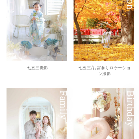
七五三撮影
七五三/お宮参りロケーショ
ン撮影
Family
Birthday