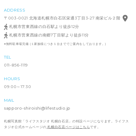
ADDRESS
〒003-0021 北海道札幌市白石区栄通3丁目3-27 南栄ビル２階
札幌市営東西線の白石駅より徒歩12分
札幌市営東西線の南郷7丁目駅より徒歩11分
※無料駐車場完備 (１家族様につき１台まででご案内をしております。)
TEL
011-856-1119
HOURS
09:00～17:30
MAIL
sapporo-shiroishi@lifestudio.jp
札幌写真館「ライフスタジオ 札幌白石店」の特設ページになります。ライフス
タジオ公式ホームページの
札幌白石店ページはこちら
です。