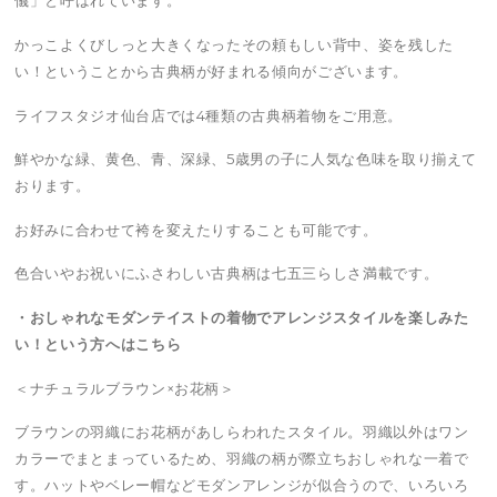
儀」と呼ばれています。
かっこよくびしっと大きくなったその頼もしい背中、姿を残した
い！ということから古典柄が好まれる傾向がございます。
ライフスタジオ仙台店では4種類の古典柄着物をご用意。
鮮やかな緑、黄色、青、深緑、5歳男の子に人気な色味を取り揃えて
おります。
お好みに合わせて袴を変えたりすることも可能です。
色合いやお祝いにふさわしい古典柄は七五三らしさ満載です。
・おしゃれなモダンテイストの着物でアレンジスタイルを楽しみた
い！という方へはこちら
＜ナチュラルブラウン×お花柄＞
ブラウンの羽織にお花柄があしらわれたスタイル。羽織以外はワン
カラーでまとまっているため、羽織の柄が際立ちおしゃれな一着で
す。ハットやベレー帽などモダンアレンジが似合うので、いろいろ