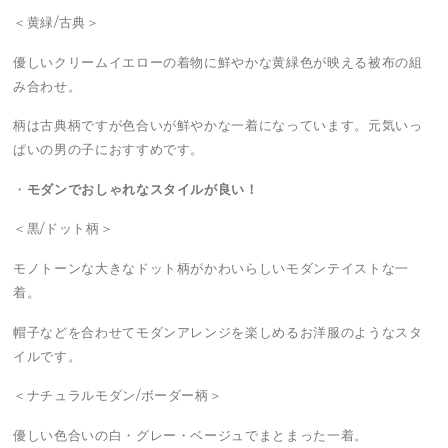
＜黄緑/古典＞
優しいクリームイエローの着物に鮮やかな黄緑色が映える被布の組
み合わせ。
柄は古典柄ですが色合いが鮮やかな一着になっています。元気いっ
ぱいの男の子におすすめです。
・
モダンでおしゃれなスタイルが良い！
＜黒/ドット柄＞
モノトーンな大きなドット柄がかわいらしいモダンテイストな一
着。
帽子などを合わせてモダンアレンジを楽しめるお洋服のようなスタ
イルです。
＜ナチュラルモダン/ボーダー柄＞
優しい色合いの白・グレー・ベージュでまとまった一着。