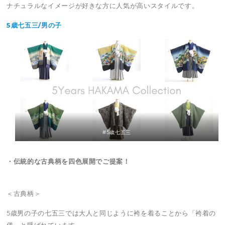
ナチュラルなイメージが好きな方に人気が高いスタイルです。
5歳七五三/男の子
#5歳七五三
・伝統的な古典柄を四色展開でご提案！
＜古典柄＞
5歳男の子の七五三では大人と同じように袴を着ることから「袴着の