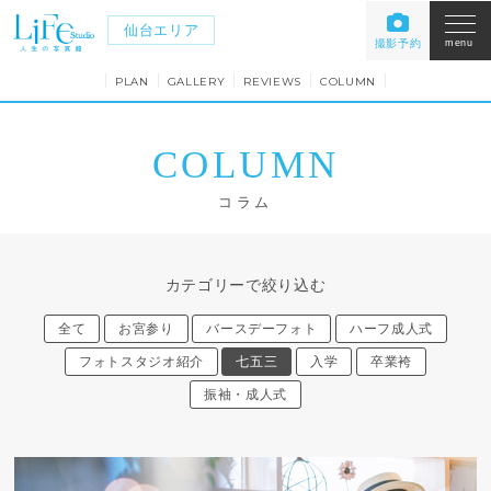
仙台エリア
撮影予約
menu
PLAN
GALLERY
REVIEWS
COLUMN
COLUMN
コラム
カテゴリーで絞り込む
全て
お宮参り
バースデーフォト
ハーフ成人式
フォトスタジオ紹介
七五三
入学
卒業袴
振袖・成人式