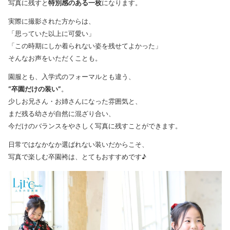
写真に残すと
特別感のある一枚
になります。
実際に撮影された方からは、
「思っていた以上に可愛い」
「この時期にしか着られない姿を残せてよかった」
そんなお声をいただくことも。
園服とも、入学式のフォーマルとも違う、
“卒園だけの装い”
。
少しお兄さん・お姉さんになった雰囲気と、
まだ残る幼さが自然に混ざり合い、
今だけのバランスをやさしく写真に残すことができます。
日常ではなかなか選ばれない装いだからこそ、
写真で楽しむ卒園袴は、とてもおすすめです♪