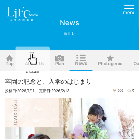
menu
News
豊川店
News
Top
About Us
Plan
Photogenic
Ou
scrollable
卒園の記念と、入学のはじまり
投稿日:2026/1/11 更新日:2026/2/13
666
0