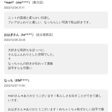
*mari*（ma****）
(
豊川店
)
2022/12/26 21:11
ニットの質感と柔らかい日差し
フレアがふわりと優しい、なっちらしい写真で私は好きです。
おはぎさん（ta****）
(
名古屋西店
)
2022/12/26 22:25
大好きな気持ちをぽっぺに、
そんなふんわりとした空間でした。
↑
なっちゃんの好きが伝わって素敵
誤字すらも可愛い
なっち（EM****）
2022/12/27 11:00
mariさん⇒ありがとうございます！私らしさを出すことができて嬉し
いです。
おはぎさん⇒ありがとうございます！めちゃくちゃ恥ずかしい誤字で爆