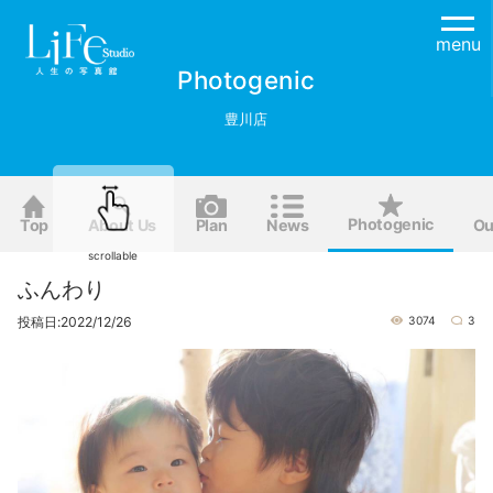
menu
Photogenic
豊川店
Photogenic
Top
About Us
Plan
News
Ou
scrollable
ふんわり
投稿日:2022/12/26
3074
3