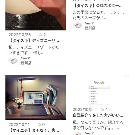
【ダイスキ】○○のポター...
この季節になると、 ランチし
た先のスープが「...
*mari*
豊川店
2022/10/26
2
【ダイスキ】ディズニーリ...
私、ディズニーリゾートがだ
いすきです。 何も...
*mari*
豊川店
2022/10/5
4
自己紹介？をした方がいい...
私、なんて言うか、紹介する
2022/10/11
0
ほど何もないんですよ。 ...
【マイニチ】まもなく、失...
*mari*