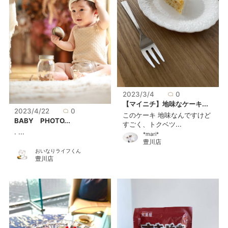
2023/3/4
0
【マイニチ】地味なケーキ...
2023/4/22
0
このケーキ 地味なんですけど
BABY PHOTO...
すごく、トクベツ...
. ...
*mari*
豊川店
おいなりライフくん
豊川店