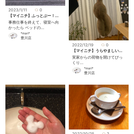
2023/1/11
0
【マイニチ】ふっとぶー！...
事務仕事を終えて、寝室へ向
かったら ベッドの...
*mari*
豊川店
2022/12/19
0
【マイニチ】うらやましい...
実家からの荷物を開けてびっ
くり...
*mari*
豊川店
2022/10/25
2