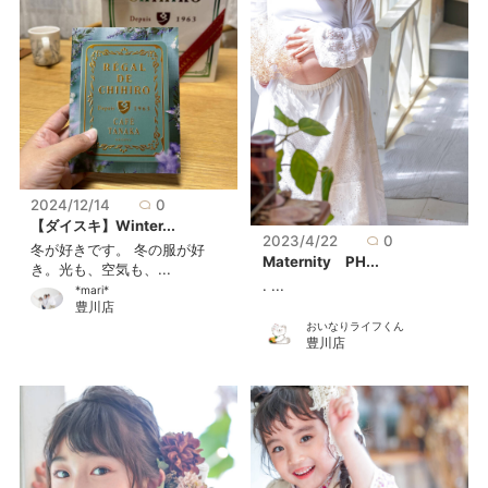
2024/12/14
0
【ダイスキ】Winter...
2023/4/22
0
冬が好きです。 冬の服が好
Maternity PH...
き。光も、空気も、...
. ...
*mari*
豊川店
おいなりライフくん
豊川店