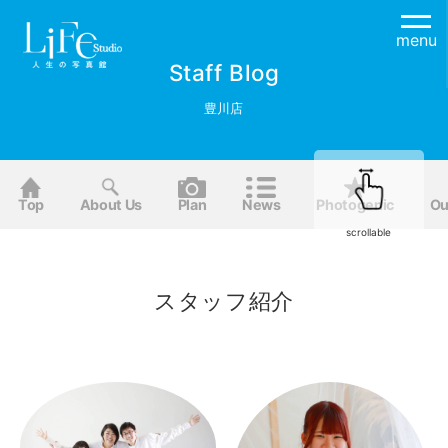
menu
Staff Blog
豊川店
Top
About Us
Plan
News
Photogenic
Ou
scrollable
スタッフ紹介