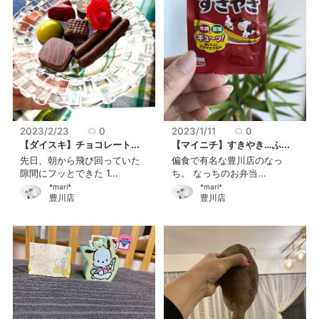
2023/2/23
0
2023/1/11
0
【ダイスキ】チョコレート...
【マイニチ】すきやき…ふ...
先日、朝から飛び回っていた
偏食で有名な豊川店のなっ
隙間にフッとできた 1...
ち。 なっちのお弁当...
*mari*
*mari*
豊川店
豊川店