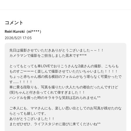
コメント
Reiri Kuroki（ni****）
2026/5/21 17:05
先日は撮影させていただきありがとうございました～～！！
カメラマンで撮影をご担当しました黒木です*^^*
とってもとっても車LOVEでおりこうさんな2歳さんの撮影、こちらも
ものすごーーーく楽しんで撮影させていただいちゃいました！！！！
ちょっと赤ちゃん感の残る横顔のフォルムがもう堪らなく可愛かったで
す……！！！！
車に乗る段取りも、写真を撮りたい大人たちの都合だったんですけど
(笑)ちゃんと付き合ってくれて偉すぎました！！
ハンドルを握った時のキラキラな笑顔は忘れられません^^
ご本人にも、ママさんにも、楽しい思い出としてのお写真が残せたのな
らとっても嬉しいです。
ありがとうございました！！
またぜひぜひ、ライフスタジオに遊びに来てくださいね^^