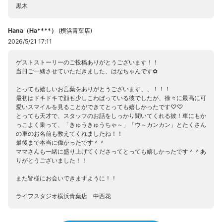
黒木
Hana（Ha****）
(
横浜青葉店
)
2026/5/21 17:11
ゲストストーリーのご投稿ありがとうございます！！
当日ご一緒させていただきました、はなちゃんです✿
とっても嬉しいお言葉をありがとうございます、、！！！
最初はドキドキで顔も少しこわばっている彼でしたが、徐々に最高に可
愛いスマイルを見ることができてとっても嬉しかったです♡♡
とっても天才で、スタッフのお話をしっかり聞いてくれる彼！車にもか
っこよく乗って、「きゅうきゅうちゃ～」「ウ～カンカン」とたくさん
の車のお名前も教えてくれましたね！！
最後まで本当に偉かったです＾＾
ママさんも一緒に盛り上げてくださってとっても嬉しかったです＾＾あ
りがとうございました！！
また皆様にお会いできますように！！
ライフスタジオ横浜青葉店 中西花