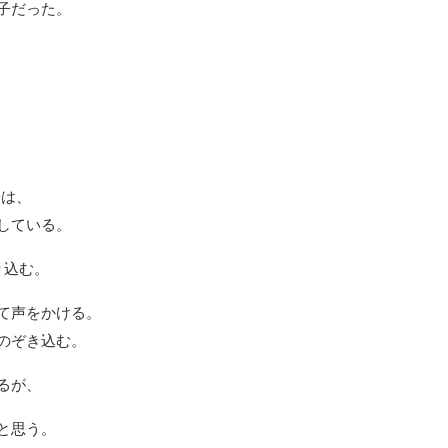
子だった。
子は、
している。
り込む。
て声をかける。
のぞき込む。
るが、
と思う。