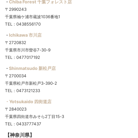
Chiba Forest 千葉フォレスト店
・
〒2990243
千葉県袖ケ浦市蔵波1036番地1
TEL：0438556170
Ichikawa 市川店
・
〒2720832
千葉県市川市曽谷7-30-9
TEL：0477017192
Shinmatsudo 新松戸店
・
〒2700034
千葉県松戸市新松戸3-390-2
TEL：0473121233
・Yotsukaido 四街道店
〒2840023
千葉県四街道市みそら2丁目15-3
TEL：0433777437
【神奈川県】