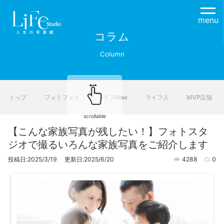
menu
コラム
Column
トップ
フォトフェス
ライフNow
ライフ人
MVP店舗
scrollable
【こんな家族写真が残したい！】フォトスタ
ジオで撮るいろんな家族写真をご紹介します
投稿日:2025/3/19 更新日:2025/6/20
4288
0