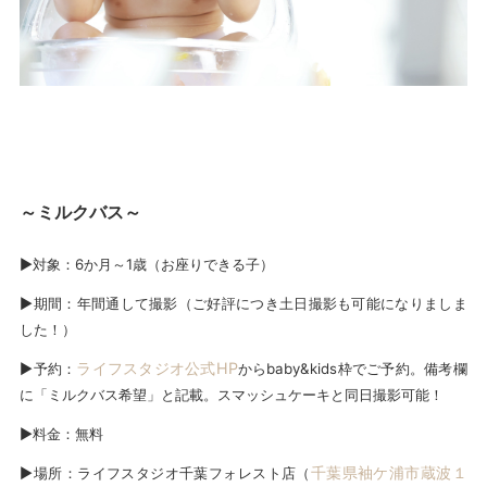
～ミルクバス～
▶対象：6か月～1歳（お座りできる子）
▶期間：年間通して撮影（ご好評につき土日撮影も可能になりましま
した！）
ライフスタジオ公式HP
▶予約：
からbaby&kids枠でご予約。備考欄
に「ミルクバス希望」と記載。スマッシュケーキと同日撮影可能！
▶料金：無料
千葉県袖ケ浦市蔵波１
▶場所：ライフスタジオ千葉フォレスト店（