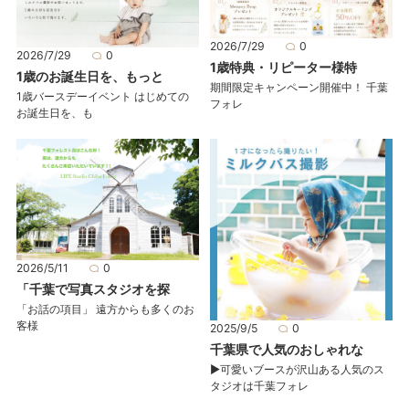
2026/7/29
0
2026/7/29
0
1歳特典・リピーター様特
1歳のお誕生日を、もっと
期間限定キャンペーン開催中！ 千葉
1歳バースデーイベント はじめての
フォレ
お誕生日を、も
2026/5/11
0
「千葉で写真スタジオを探
「お話の項目」 遠方からも多くのお
客様
2025/9/5
0
千葉県で人気のおしゃれな
▶可愛いブースが沢山ある人気のス
タジオは千葉フォレ