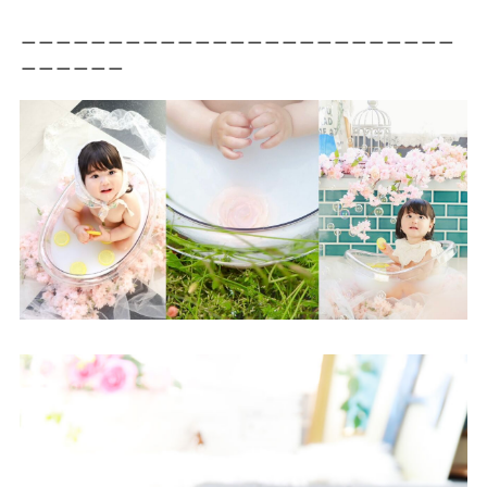
＿＿＿＿＿＿＿＿＿＿＿＿＿＿＿＿＿＿＿＿＿＿＿＿＿
＿＿＿＿＿＿