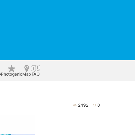
y
Photogenic
Map
FAQ
2492
0