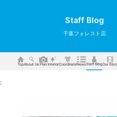
Staff Blog
千葉フォレスト店
Staff Blog
Top
About Us
Plan
Interior
Coordinate
News
Our Stor
ェ