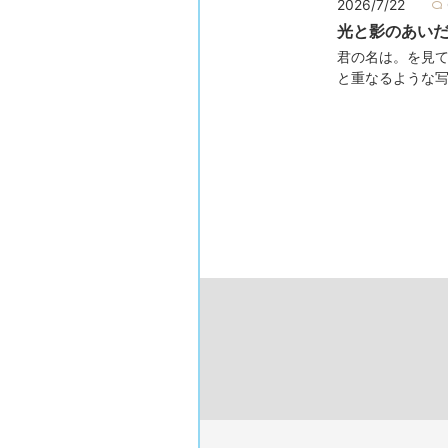
2026/7/22
光と影のあい
君の名は。を見
と重なるような