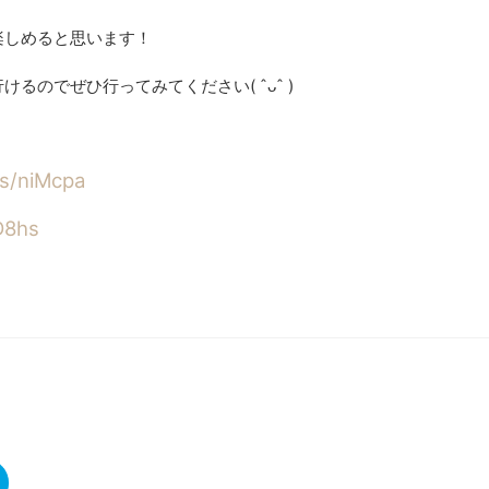
楽しめると思います！
のでぜひ行ってみてください( ˆᴗˆ )
gs/niMcpa
D8hs