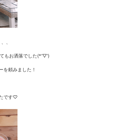
、、、
お洒落でした(*'▽')
ーを頼みました！
たです♡