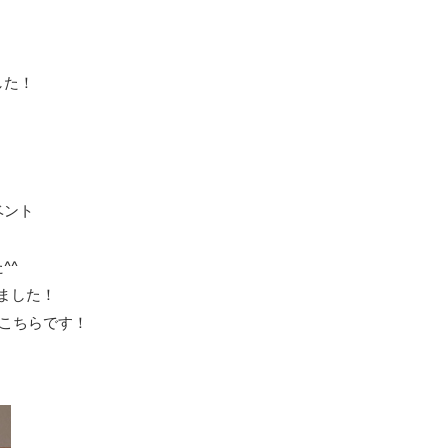
した！
ベント
^^
ました！
がこちらです！