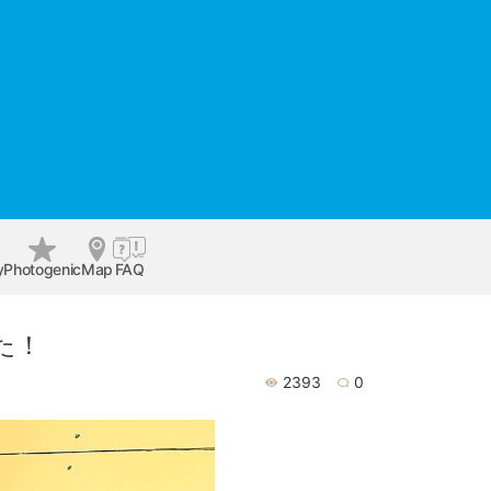
y
Photogenic
Map
FAQ
た！
2393
0