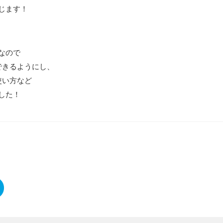
じます！
なので
できるようにし、
使い方など
した！