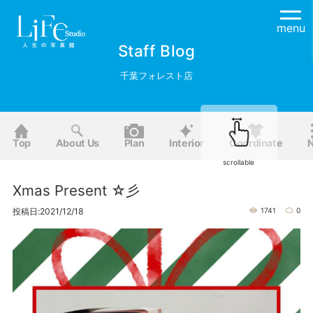
menu
Staff Blog
千葉フォレスト店
Top
About Us
Plan
Interior
Coordinate
scrollable
Xmas Present ☆彡
投稿日:2021/12/18
1741
0