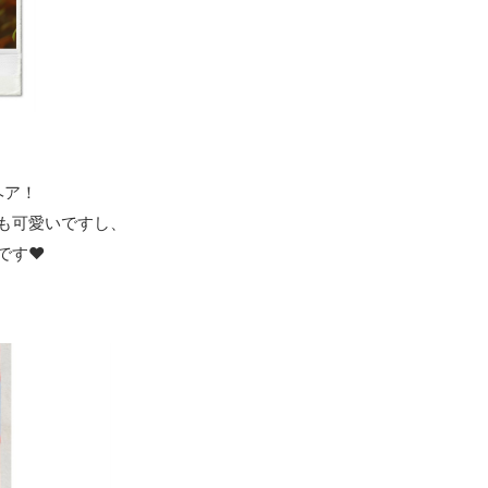
ヘア！
も可愛いですし、
す❤︎