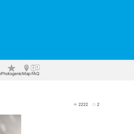
y
Photogenic
Map
FAQ
2222
2