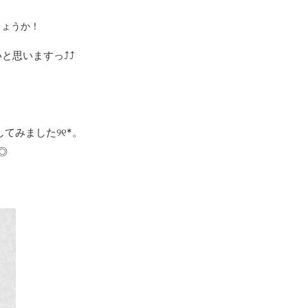
しょうか！
︎︎︎っ⤴︎︎⤴︎︎
てみました୨୧*。
◎