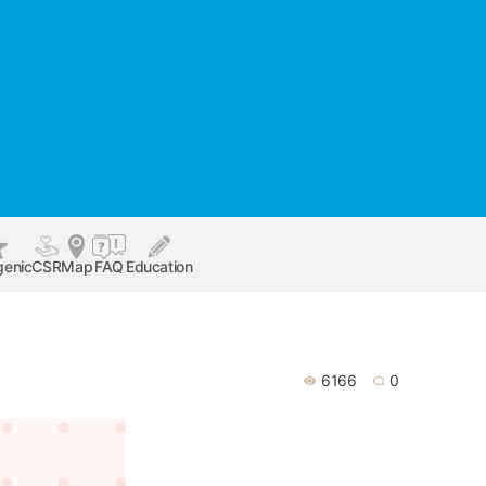
genic
CSR
Map
FAQ
Education
6166
0