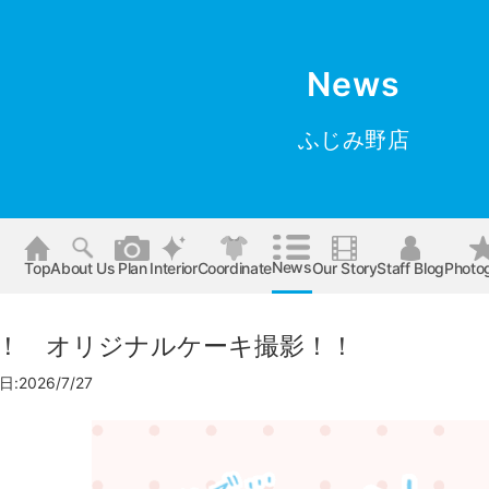
News
ふじみ野店
News
Top
About Us
Plan
Interior
Coordinate
Our Story
Staff Blog
Photo
！ オリジナルケーキ撮影！！
:2026/7/27