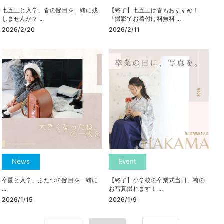
七五三と入学、春の節目を一緒に残
【終了】七五三は春もおすすめ！
しませんか？ ...
「撮影でお着付け料無料 ...
2026/2/20
2026/2/11
News
Event
卒園と入学、ふたつの節目を一緒に
【終了】小学校の卒業式当日、袴の
...
お写真撮れます！ ...
2026/1/15
2026/1/9