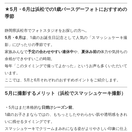
★5月・6月は浜松での1歳バースデーフォトにおすすめの
季節
静岡県浜松市でフォトスタジオをお探しの方へ。
5月・6月は
、1歳のお誕生日記念として人気の「スマッシュケーキ撮
影」にぴったりの季節です。
家族みんなで
予定の合わせやすい連休中
や、
夏休み前の
体力や気持ちの
余裕ができやすいこの時期。
毎年「このタイミングで撮ってよかった」というお声も多くいただいて
います。
ここでは、5月と6月それぞれのおすすめポイントをご紹介します。
5月に撮影するメリット（浜松でスマッシュケーキ撮影）
・
5月はまだ本格的な
日焼けシーズン前
。
1歳のお子さまならではの、もちっとしたやわらかい肌や透明感をきれ
いに残せるタイミングです。
スマッシュケーキでクリームまみれになる姿がよりやさしい印象に仕上