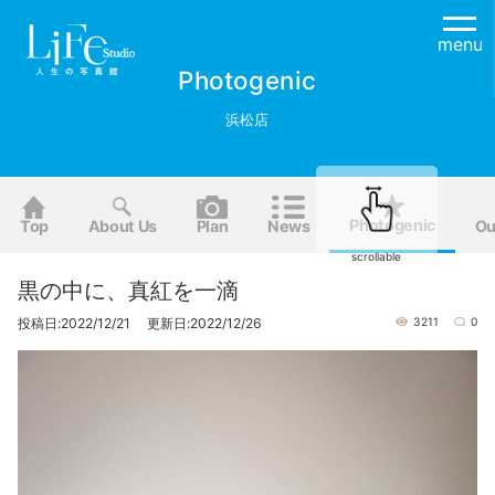
menu
Photogenic
浜松店
Photogenic
Top
About Us
Plan
News
Ou
scrollable
黒の中に、真紅を一滴
投稿日:2022/12/21 更新日:2022/12/26
3211
0