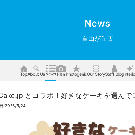
News
自由が丘店
News
Top
About Us
Plan
Photogenic
Our Story
Staff Blog
Interio
Cake.jp とコラボ！好きなケーキを選
:2026/5/24