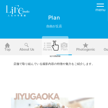
menu
Plan
自由が丘店
Plan
Top
About Us
News
Photogenic
Ou
scrollable
店舗で取り組んでいる撮影内容の特徴や魅力をご紹介します。