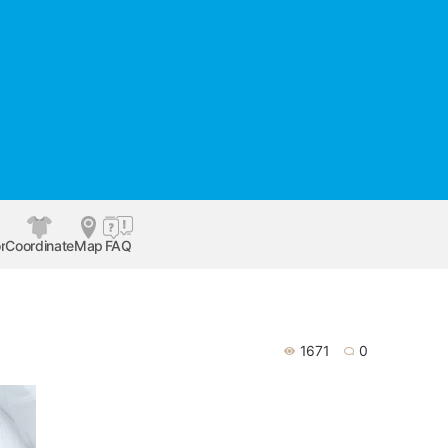
r
Coordinate
Map
FAQ
1671
0