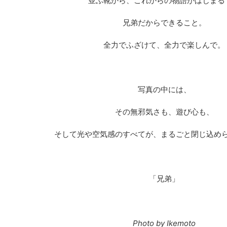
並ぶ靴から、これからの物語がはじまる
兄弟だからできること。
全力でふざけて、全力で楽しんで。
写真の中には、
その無邪気さも、遊び心も、
そして光や空気感のすべてが、まるごと閉じ込め
「兄弟」
Photo by Ikemoto