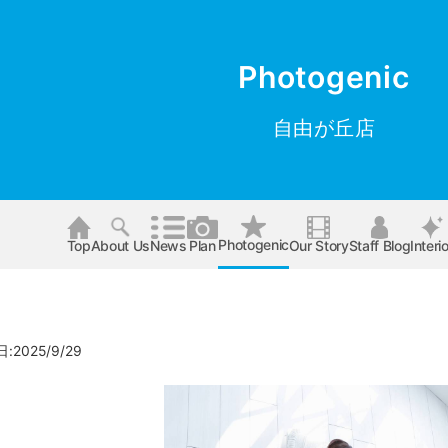
Photogenic
自由が丘店
Photogenic
Top
About Us
News
Plan
Our Story
Staff Blog
Interio
2025/9/29