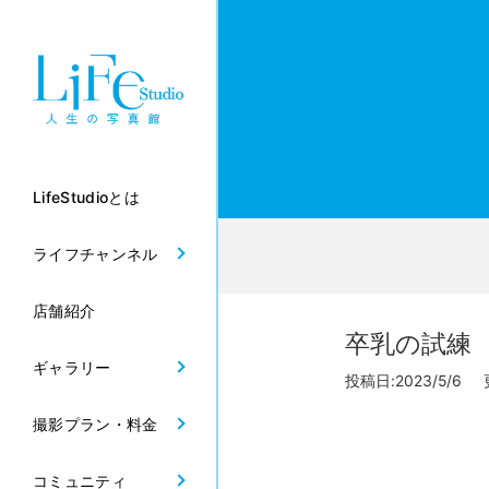
LifeStudioとは
ライフチャンネル
店舗紹介
卒乳の試練
ギャラリー
投稿日:2023/5/6 更
撮影プラン・料金
コミュニティ