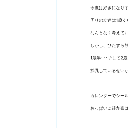
今度は好きになり
周りの友達は1歳
なんとなく考えて
しかし、ひたすら
1歳半･･･そして2
授乳しているせい
カレンダーでシー
おっぱいに絆創膏