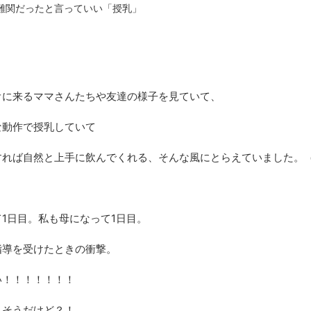
難関だったと言っていい「授乳」
オに来るママさんたちや友達の様子を見ていて、
な動作で授乳していて
すれば自然と上手に飲んでくれる、そんな風にとらえていました。
1日目。私も母になって1日目。
指導を受けたときの衝撃。
い！！！！！！！
さそうだけど？！