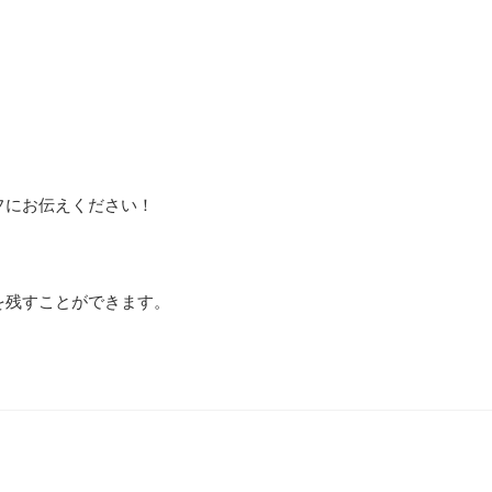
フにお伝えください！
を残すことができます。