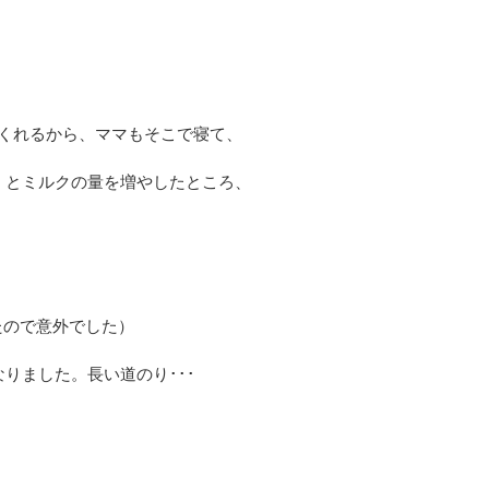
くれるから、ママもそこで寝て、
！とミルクの量を増やしたところ、
たので意外でした）
りました。長い道のり･･･