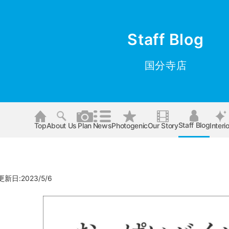
Staff Blog
国分寺店
Staff Blog
Top
About Us
Plan
News
Photogenic
Our Story
Interio
新日:2023/5/6