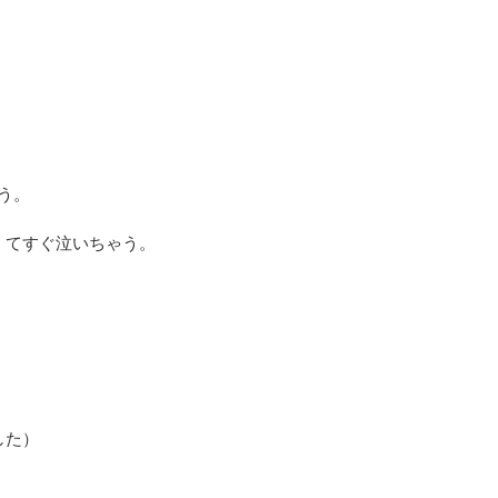
う。
くてすぐ泣いちゃう。
した）