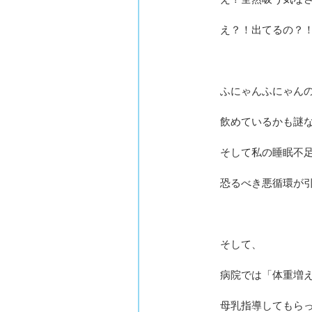
え？！出てるの？
ふにゃんふにゃんの
飲めているかも謎
そして私の睡眠不
恐るべき悪循環が
そして、
病院では「体重増
母乳指導してもら