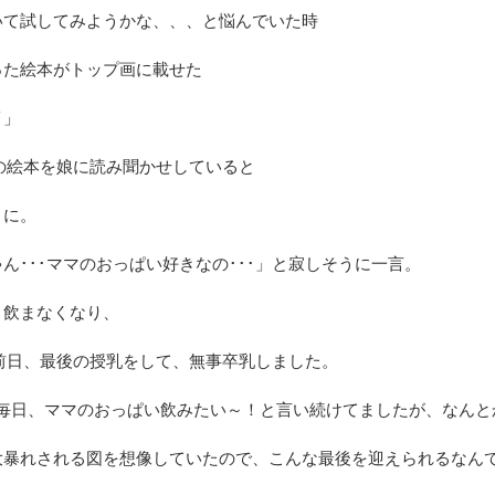
いて試してみようかな、、、と悩んでいた時
った絵本がトップ画に載せた
イ」
の絵本を娘に読み聞かせしていると
きに。
ん･･･ママのおっぱい好きなの･･･」と寂しそうに一言。
り飲まなくなり、
前日、最後の授乳をして、無事卒乳しました。
は毎日、ママのおっぱい飲みたい～！と言い続けてましたが、なんと
大暴れされる図を想像していたので、こんな最後を迎えられるなん