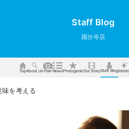
Staff Blog
国分寺店
Staff Blog
Top
About Us
Plan
News
Photogenic
Our Story
Interio
意味を考える