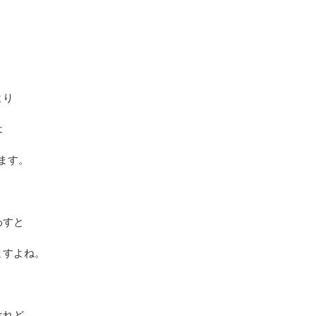
より
は
ます。
わすと
ますよね。
けれど