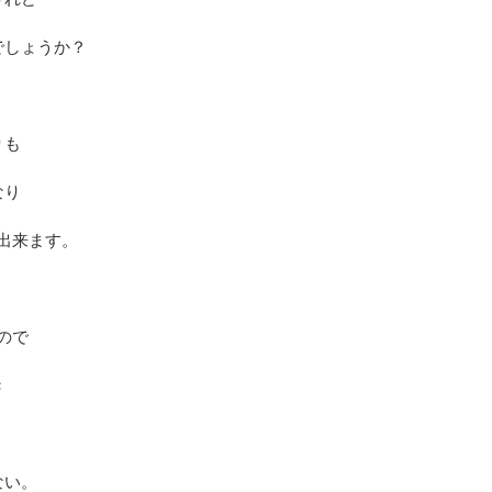
でしょうか？
りも
なり
出来ます。
ので
き
ない。