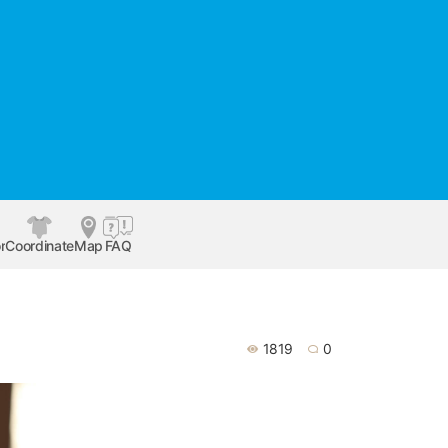
r
Coordinate
Map
FAQ
1819
0