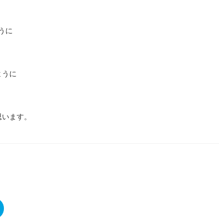
うに
ように
思います。