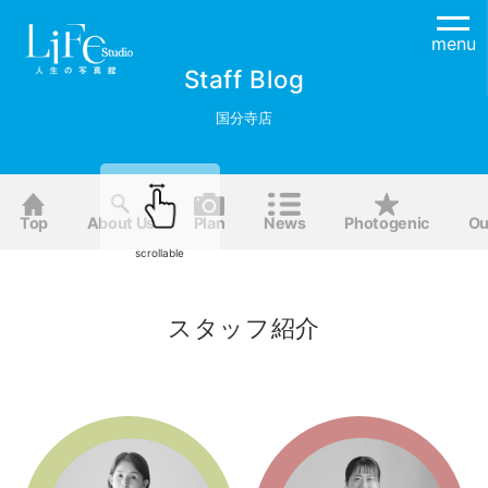
menu
Staff Blog
国分寺店
Top
About Us
Plan
News
Photogenic
Ou
scrollable
スタッフ紹介