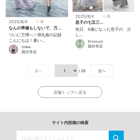
2025/8/4
0
2025/8/4
0
息子の七五三...
なんの準備もしないで、万...
先日、4歳になった息子の、少
ついに万博へ！弾丸旅の記録
し...
こんにちは！暑い...
M.kazuya
国分寺店
Shiiba
国分寺店
前へ
/ 28
次へ
店舗トップへ戻る
サイト内投稿の検索