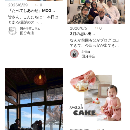
2026/6/29
0
「たべてしあわせ」MOG...
皆さん、こんにちは！ 本日は
とある撮影のスト...
2026/6/5
0
国分寺店コラム
国分寺店
3月の思い出...
なんか前回も父がブログに出
てきて、今回も父が出てき...
Shiiba
国分寺店