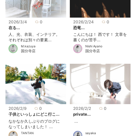
2026/3/4
0
2026/2/24
0
在る...
恐竜...
人、光、衣装、インテリア。
こんにちは！ 西です！ 文章を
それぞれは別々の要素...
書くのが苦手...
M.kazuya
Nishi Ayano
国分寺店
国分寺店
2026/2/9
0
2026/2/2
0
子供といっしょにどこ行こ...
private...
なかなか久しぶりのブログに
...
なってしまいました！ ...
TANTAN
sayaka