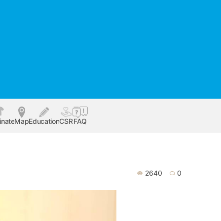
inate
Map
Education
CSR
FAQ
2640
0