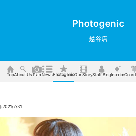
Photogenic
越谷店
Photogenic
Top
About Us
Plan
News
Our Story
Staff Blog
Interior
Coord
2021/7/31