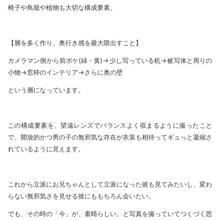
椅子や鳥籠や植物も大切な構成要素。
【層を多く作り、奥行き感を最大限出すこと】
カメラマン側から前ボケ(緑・黄)→少し写っている机→被写体と周りの
小物→窓枠のインテリア→さらに奥の壁
という層になっています。
この構成要素を、望遠レンズでバランスよく収まるように撮ったこと
で、開放的かつ男の子の無邪気な存在が衣装も相待ってギュっと凝縮さ
れているように見えます。
これから立派にお兄ちゃんとして立派になった彼も見てみたいし、変わ
らない無邪気さを見せる彼にももちろん会いたい。
でも、その時の「今」が、素晴らしい。と写真を撮っていてつくづく思