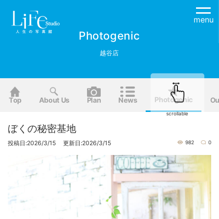
menu
Photogenic
越谷店
Photogenic
Top
About Us
Plan
News
Ou
scrollable
ぼくの秘密基地
投稿日:2026/3/15 更新日:2026/3/15
982
0