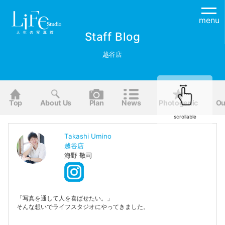
menu
Staff Blog
越谷店
Top
About Us
Plan
News
Photogenic
Ou
scrollable
Takashi Umino
越谷店
海野 敬司
「写真を通して人を喜ばせたい。」
そんな想いでライフスタジオにやってきました。
一瞬しかないありのままの姿を、
一生の思い出として残し、