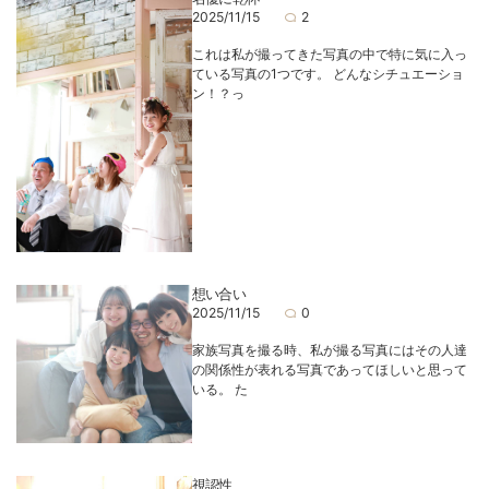
2025/11/15
2
これは私が撮ってきた写真の中で特に気に入っ
ている写真の1つです。 どんなシチュエーショ
ン！？っ
想い合い
2025/11/15
0
家族写真を撮る時、私が撮る写真にはその人達
の関係性が表れる写真であってほしいと思って
いる。 た
視認性