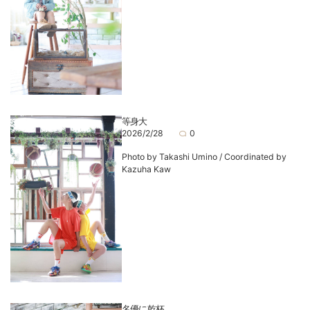
等身大
2026/2/28
0
Photo by Takashi Umino / Coordinated by
Kazuha Kaw
名優に乾杯