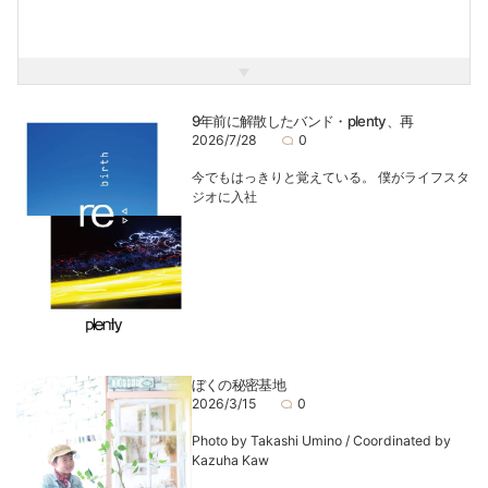
そしてそれが人生の宝物になることを願っています。
一番の趣味は東京ディズニーリゾートに行くことですºoº
その他の趣味↓
音楽鑑賞・・・Mr.Children / Saucy Dog / Jason Mraz
9年前に解散したバンド・plenty、再
スポーツ観戦・・・バスケ / サッカー / 野球
2026/7/28
0
映画鑑賞
今でもはっきりと覚えている。 僕がライフスタ
ジオに入社
自分らしさを大切に、楽しく笑顔で居られる時間を作りたい
と思いますので、スタジオでお会いした際にはどうぞよろし
くお願いします(^^)
ぼくの秘密基地
2026/3/15
0
Photo by Takashi Umino / Coordinated by
Kazuha Kaw