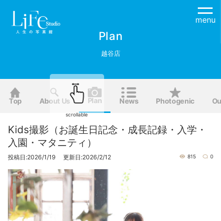
menu
Plan
越谷店
Plan
Top
About Us
News
Photogenic
Ou
scrollable
Kids撮影（お誕生日記念・成長記録・入学・
入園・マタニティ）
投稿日:2026/1/19 更新日:2026/2/12
815
0