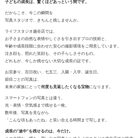
子どもの成長は、驚くほどあっという間です。
だからこそ、今この瞬間を
写真スタジオで、きちんと残しませんか。
ライフスタジオ越谷店では、
お子さまの自然な表情やしぐさを引き出すプロの技術と、
年齢や成長段階に合わせた安心の撮影環境をご用意しています。
泣き顔も、照れた笑顔も、その子らしさそのもの。
どれもが、今しか残せない大切な成長の証です。
お宮参り、百日祝い、七五三、入園・入学、誕生日。
節目ごとの写真は、
未来の家族にとって
何度も見返したくなる宝物
になります。
スマートフォンの写真とは違う、
光・表情・空気感まで残せる一枚。
数年後、写真を見ながら
「こんな頃もあったね」と笑い合える時間まで写します。
成長の“途中”を残せるのは、今だけ。