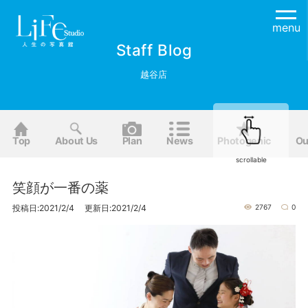
menu
Staff Blog
越谷店
Top
About Us
Plan
News
Photogenic
Ou
scrollable
笑顔が一番の薬
投稿日:2021/2/4 更新日:2021/2/4
2767
0