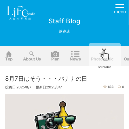
menu
Staff Blog
越谷店
Top
About Us
Plan
News
Photogenic
Ou
scrollable
8月7日はそう・・・バナナの日
投稿日:2025/8/7 更新日:2025/8/7
833
0